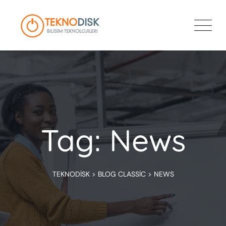
Skip
to
content
Tag: News
TEKNODISK
>
BLOG CLASSIC
>
NEWS